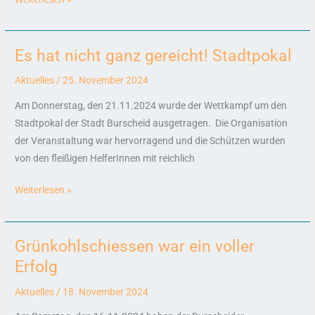
Es hat nicht ganz gereicht! Stadtpokal
Es
hat
Aktuelles
/
25. November 2024
nicht
Am Donnerstag, den 21.11.2024 wurde der Wettkampf um den
ganz
Stadtpokal der Stadt Burscheid ausgetragen. Die Organisation
gereicht!
der Veranstaltung war hervorragend und die Schützen wurden
Stadtpokal
von den fleißigen HelferInnen mit reichlich
Weiterlesen »
Grünkohlschiessen war ein voller
Grünkohlschiessen
war
Erfolg
ein
Aktuelles
/
18. November 2024
voller
Erfolg