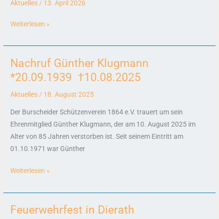
Aktuelles
/
13. April 2026
Flottmann
Weiterlesen »
Nachruf Günther Klugmann
Nachruf
Günther
*20.09.1939 †10.08.2025
Klugmann
Aktuelles
/
18. August 2025
*20.09.1939
†10.08.2025
Der Burscheider Schützenverein 1864 e.V. trauert um sein
Ehrenmitglied Günther Klugmann, der am 10. August 2025 im
Alter von 85 Jahren verstorben ist. Seit seinem Eintritt am
01.10.1971 war Günther
Weiterlesen »
Feuerwehrfest in Dierath
Feuerwehrfest