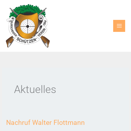
Zum
Inhalt
springen
Aktuelles
Nachruf Walter Flottmann
Nachruf
Walter