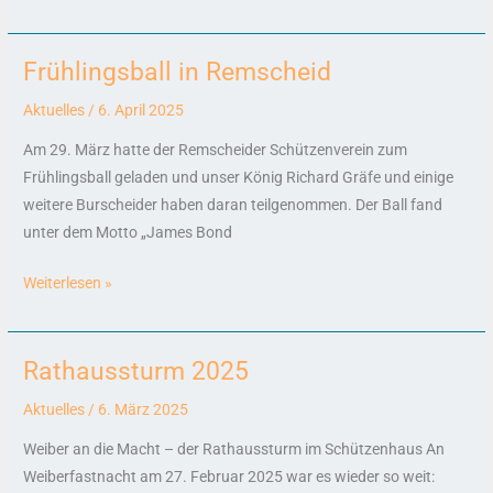
Frühlingsball in Remscheid
Frühlingsball
in
Aktuelles
/
6. April 2025
Remscheid
Am 29. März hatte der Remscheider Schützenverein zum
Frühlingsball geladen und unser König Richard Gräfe und einige
weitere Burscheider haben daran teilgenommen. Der Ball fand
unter dem Motto „James Bond
Weiterlesen »
Rathaussturm 2025
Rathaussturm
2025
Aktuelles
/
6. März 2025
Weiber an die Macht – der Rathaussturm im Schützenhaus An
Weiberfastnacht am 27. Februar 2025 war es wieder so weit: