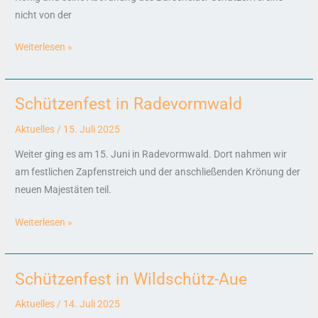
nicht von der
Weiterlesen »
Schützenfest in Radevormwald
Schützenfest
in
Aktuelles
/
15. Juli 2025
Radevormwald
Weiter ging es am 15. Juni in Radevormwald. Dort nahmen wir
am festlichen Zapfenstreich und der anschließenden Krönung der
neuen Majestäten teil.
Weiterlesen »
Schützenfest in Wildschütz-Aue
Schützenfest
in
Aktuelles
/
14. Juli 2025
Wildschütz-