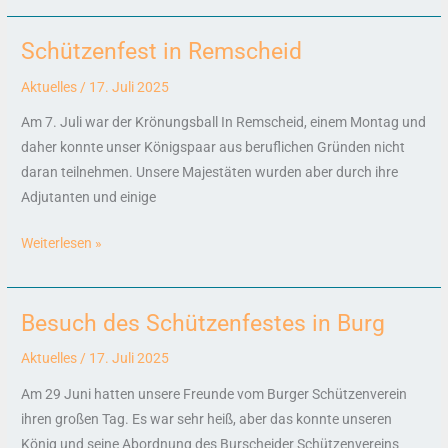
Schützenfest in Remscheid
Schützenfest
in
Aktuelles
/
17. Juli 2025
Remscheid
Am 7. Juli war der Krönungsball In Remscheid, einem Montag und
daher konnte unser Königspaar aus beruflichen Gründen nicht
daran teilnehmen. Unsere Majestäten wurden aber durch ihre
Adjutanten und einige
Weiterlesen »
Besuch des Schützenfestes in Burg
Besuch
des
Aktuelles
/
17. Juli 2025
Schützenfestes
Am 29 Juni hatten unsere Freunde vom Burger Schützenverein
in
ihren großen Tag. Es war sehr heiß, aber das konnte unseren
Burg
König und seine Abordnung des Burscheider Schützenvereins