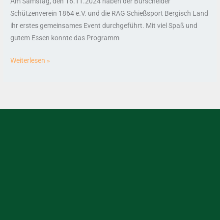
Am Samstag, den 16.11.2024 haben der Burscheider
Schützenverein 1864 e.V. und die RAG Schießsport Bergisch Land
ihr erstes gemeinsames Event durchgeführt. Mit viel Spaß und
gutem Essen konnte das Programm
Weiterlesen »