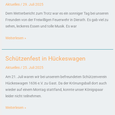
in
Aktuelles
/
29. Juli 2025
Dierath
Dem Wetterbericht zum Trotz war es ein sonniger Tag bei unseren
Freunden von der Freiwilligen Feuerwehr in Dierath. Es gab viel zu
sehen, leckeres Essen und tolle Musik. Es war
Weiterlesen »
Schützenfest in Hückeswagen
Schützenfest
in
Aktuelles
/
25. Juli 2025
Hückeswagen
Am 21. Juli waren wir bei unserem befreundeten Schützenverein
Hückeswagen 1636 e.V. zu Gast. Da der Krönungsball dort auch
wieder auf einem Montag stattfand, konnte unser Königspaar
leider nicht teilnehmen.
Weiterlesen »