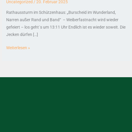
Uncategorized
/
20. Februar 2025
Rathaussturm im Schützenhaus: „Burscheid im Wunderland,
Narren außer Rand und Band“ – Weiberfastnacht wird wieder
gefeiert – los geht´s um 13:11 Uhr Endlich ist es wieder soweit. Die
Jecken dürfen […]
Weiterlesen »